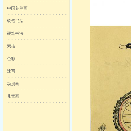
中国花鸟画
软笔书法
硬笔书法
素描
色彩
速写
动漫画
儿童画