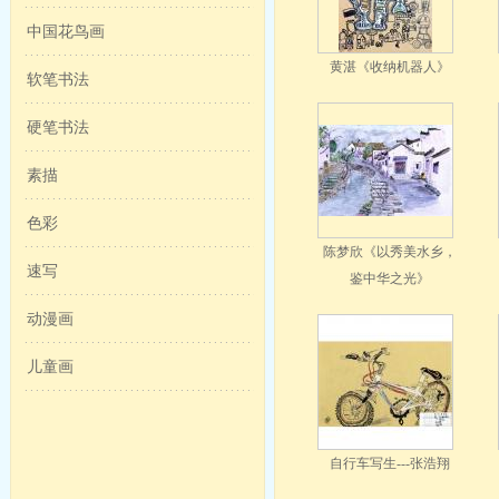
中国花鸟画
黄湛《收纳机器人》
软笔书法
硬笔书法
素描
色彩
陈梦欣《以秀美水乡，
速写
鉴中华之光》
动漫画
儿童画
自行车写生---张浩翔