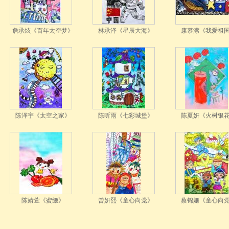
詹承炫《百年太空梦》
林承泽《星辰大海》
康慕潆《我爱祖
陈泽宇《太空之家》
陈昕雨《七彩城堡》
陈夏妍《火树银
陈婧萱《蜜缀》
曾妍熙《童心向党》
蔡锦姗《童心向