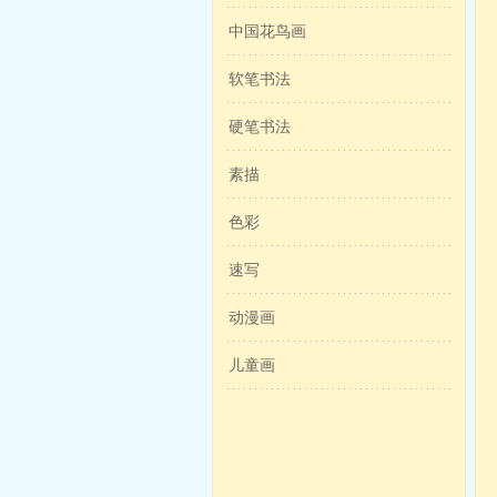
中国花鸟画
软笔书法
硬笔书法
素描
色彩
速写
动漫画
儿童画