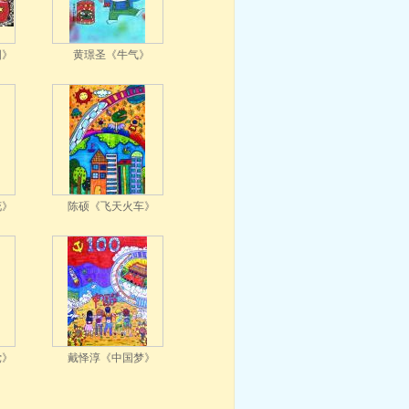
国》
黄璟圣《牛气》
花》
陈硕《飞天火车》
党》
戴怿淳《中国梦》