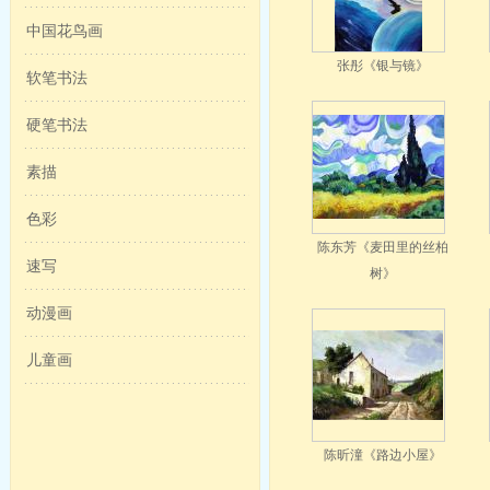
中国花鸟画
张彤《银与镜》
软笔书法
硬笔书法
素描
色彩
陈东芳《麦田里的丝柏
速写
树》
动漫画
儿童画
陈昕潼《路边小屋》