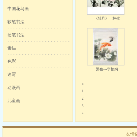
中国花鸟画
《牡丹》---林孜
软笔书法
硬笔书法
素描
色彩
游鱼---李怡娴
速写
«
动漫画
1
2
儿童画
3
»
友情