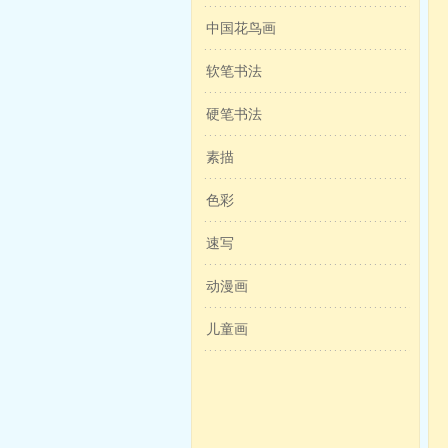
中国花鸟画
软笔书法
硬笔书法
素描
色彩
速写
动漫画
儿童画