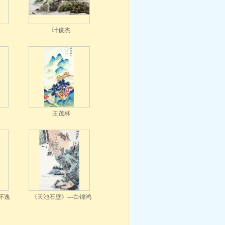
叶俊杰
王茂林
怀逸
《天池石壁》---白锦鸿