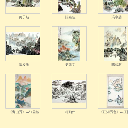
黄子航
陈嘉佳
冯卓越
洪浚瑜
史凯文
陈彦君
《青山秀》---张君榆
柯灿伟
《江湖秀色》---庄