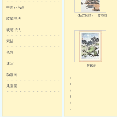
中国花鸟画
《秋江晚晴》---黄泽恩
软笔书法
硬笔书法
素描
色彩
速写
林俊彦
动漫画
«
1
儿童画
2
3
4
»